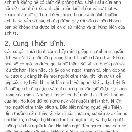
anh mà không hề có chút đề phòng nào. Chiều sâu của anh
nằm ở chỗ nhiều lúc anh chỉ muốn biết thêm về sự thật và
khám phá những điều thú vị. Trong hoàn cảnh bình thường,
anh ta sẽ vẫn vô hại, nhưng đừng gây rối với cô, nếu không
bạn sẽ không thu được lợi ích gì từ miệng và trí hùng biện của
anh ta.
2. Cung Thiên Bình.
Các cô gái Thiên Bình cảm thấy mình giống như những người
tình và nữ thần nổi tiếng trong tâm trí nhiều chàng trai. Không
phải vô cớ mà họ được gọi là nữ thần. Bởi vì họ thường có số
liệu tốt hơn. Hơn nữa, cô ấy có vẻ ngoài thanh tú, xinh đẹp và
nụ cười dịu dàng khiến mọi người cảm thấy rất lịch sự và dễ
tiếp xúc. Họ hiếm khi mất bình tĩnh với người khác, đặc biệt là
ở những nơi công cộng và nhìn chung họ vẫn giữ được sự sang
trọng của mình. Nhưng ít người có thể nhìn thấu được trái tim
của họ. Họ luôn đối xử nóng nảy với người mình thích, khiến
mọi người cảm thấy bất an. Đặc biệt những người yêu Thiên
Bình thường cảm thấy rất đau khổ. Thực ra, sự sâu sắc của họ
chỉ thể hiện ở việc họ không thích ở một mình, và họ là người
không từ chối người khác. Họ luôn nghĩ đến người khác nên họ
giấu lòng mình rất sâu, khiến người ta có cảm giác như họ.